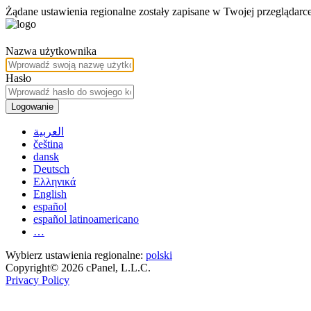
Żądane ustawienia regionalne zostały zapisane w Twojej przeglądarce
Nazwa użytkownika
Hasło
Logowanie
العربية
čeština
dansk
Deutsch
Ελληνικά
English
español
español latinoamericano
…
Wybierz ustawienia regionalne:
polski
Copyright© 2026 cPanel, L.L.C.
Privacy Policy