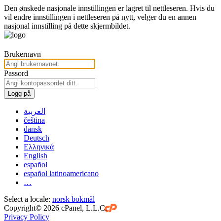
Den ønskede nasjonale innstillingen er lagret til nettleseren. Hvis du
vil endre innstillingen i nettleseren på nytt, velger du en annen
nasjonal innstilling på dette skjermbildet.
Brukernavn
Passord
Logg på
العربية
čeština
dansk
Deutsch
Ελληνικά
English
español
español latinoamericano
…
Select a locale:
norsk bokmål
Copyright© 2026 cPanel, L.L.C.
Privacy Policy