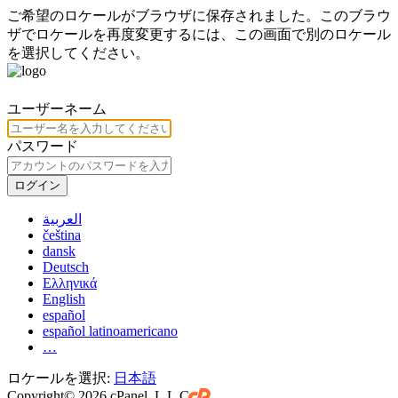
ご希望のロケールがブラウザに保存されました。このブラウ
ザでロケールを再度変更するには、この画面で別のロケール
を選択してください。
ユーザーネーム
パスワード
ログイン
العربية
čeština
dansk
Deutsch
Ελληνικά
English
español
español latinoamericano
…
ロケールを選択:
日本語
Copyright© 2026 cPanel, L.L.C.